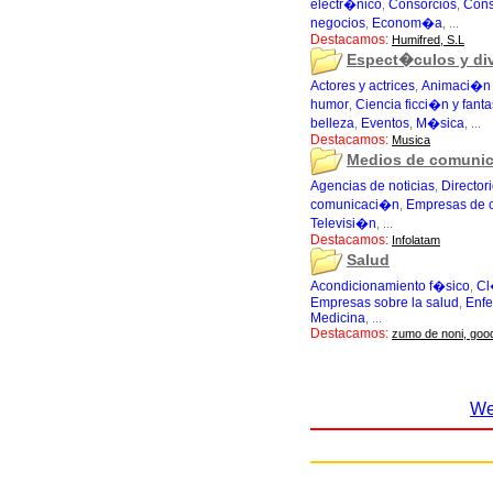
electr�nico
Consorcios
Cons
,
,
negocios
Econom�a
,
, ...
Destacamos:
Humifred, S.L
Espect�culos y di
Actores y actrices
Animaci�n 
,
humor
Ciencia ficci�n y fan
,
belleza
Eventos
M�sica
,
,
, ...
Destacamos:
Musica
Medios de comuni
Agencias de noticias
Director
,
comunicaci�n
Empresas de 
,
Televisi�n
, ...
Destacamos:
Infolatam
Salud
Acondicionamiento f�sico
Cl
,
Empresas sobre la salud
Enfe
,
Medicina
, ...
Destacamos:
zumo de noni, good
We