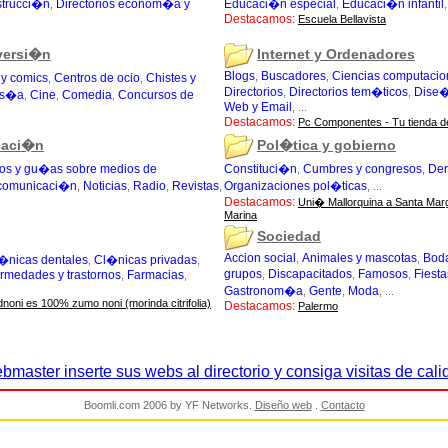
trucci�n
Directorios econom�a y
Educaci�n especial
Educaci�n infantil
,
,
Destacamos:
Escuela Bellavista
versi�n
Internet y Ordenadores
Blogs
Buscadores
Ciencias computacio
,
,
y comics
Centros de ocio
Chistes y
,
,
Directorios
Directorios tem�ticos
Dise
,
,
tas�a
Cine
Comedia
Concursos de
,
,
,
Web y Email
, ...
Destacamos:
Pc Componentes - Tu tienda d
caci�n
Pol�tica y gobierno
ios y gu�as sobre medios de
Constituci�n
Cumbres y congresos
De
,
,
comunicaci�n
Noticias
Radio
Revistas
Organizaciones pol�ticas
,
,
,
,
, ...
Destacamos:
Uni� Mallorquina a Santa Marga
Marina
Sociedad
Accion social
Animales y mascotas
Bod
,
,
�nicas dentales
Cl�nicas privadas
,
,
grupos
Discapacitados
Famosos
Fiesta
rmedades y trastornos
Farmacias
,
,
,
,
,
Gastronom�a
Gente
Moda
,
,
, ...
noni es 100% zumo noni (morinda citrifolia)
Destacamos:
Palermo
bmaster inserte sus webs al directorio y consiga visitas de cali
Boomli.com 2006 by YF Networks.
Diseño web
.
Contacto