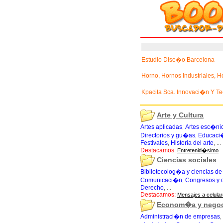
Estudio Dise�o Barcelona
Horno, Hornos Industriales, 
Kpacita Sca. Innovaci�n Y 
Arte y Cultura
Artes aplicadas
Artes esc�ni
,
Directorios y gu�as
Educaci�
,
Festivales
Historia del arte
,
, ...
Destacamos:
Entretenid�simo
Ciencias sociales
Bibliotecolog�a y ciencias de
Comunicaci�n
Congresos y c
,
Derecho
, ...
Destacamos:
Mensajes a celular
Econom�a y nego
Administraci�n de empresas
,