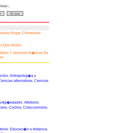
idad...
eneas Hogar, Chimeneas
s Que Alivian
utidos Y Jamones Ib�ricos De
elo
ectos
Antropolog�a y
,
Ciencias alternativas
Ciencias
,
Antig�edades
Atletismo
,
,
lismo
Coches
Coleccionismo
,
,
,
terior
Educaci�n a distancia
,
,