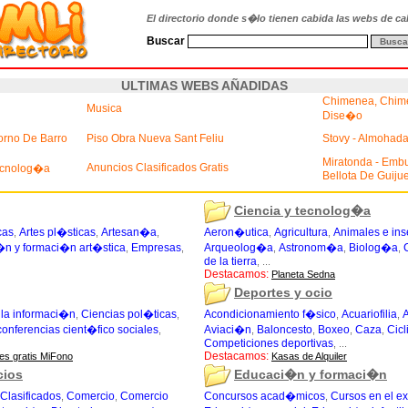
El directorio donde s�lo tienen cabida las webs de cal
Buscar
ULTIMAS WEBS AÑADIDAS
Chimenea, Chim
Musica
Dise�o
Horno De Barro
Piso Obra Nueva Sant Feliu
Stovy - Almohada
Miratonda - Emb
Anuncios Clasificados Gratis
Tecnolog�a
Bellota De Guiju
Ciencia y tecnolog�a
cas
Artes pl�sticas
Artesan�a
Aeron�utica
Agricultura
Animales e ins
,
,
,
,
,
n y formaci�n art�stica
Empresas
Arqueolog�a
Astronom�a
Biolog�a
,
,
,
,
,
de la tierra
, ...
Destacamos:
Planeta Sedna
Deportes y ocio
 la informaci�n
Ciencias pol�ticas
Acondicionamiento f�sico
Acuariofilia
,
,
,
,
onferencias cient�fico sociales
Aviaci�n
Baloncesto
Boxeo
Caza
Cic
,
,
,
,
,
Competiciones deportivas
, ...
Destacamos:
es gratis MiFono
Kasas de Alquiler
cios
Educaci�n y formaci�n
Clasificados
Comercio
Comercio
Concursos acad�micos
Cursos en el ex
,
,
,