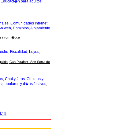
Educaci�n para adultos
,
, ...
nales
Comunidades Internet
,
,
�o web
Dominios, Alojamiento
,
e inform�tica
recho
Fiscalidad
Leyes
,
,
,
lida, Can Picafort i Son Serra de
as
Chat y foros
Culturas y
,
,
s populares y d�as festivos
,
dad